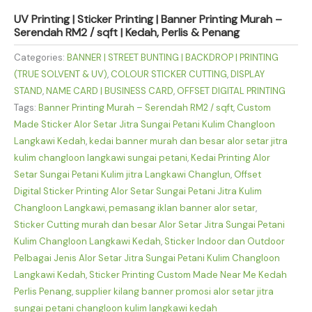
UV Printing | Sticker Printing | Banner Printing Murah –
Serendah RM2 / sqft | Kedah, Perlis & Penang
Categories:
BANNER | STREET BUNTING | BACKDROP | PRINTING
(TRUE SOLVENT & UV)
,
COLOUR STICKER CUTTING
,
DISPLAY
STAND
,
NAME CARD | BUSINESS CARD
,
OFFSET DIGITAL PRINTING
Tags:
Banner Printing Murah – Serendah RM2 / sqft
,
Custom
Made Sticker Alor Setar Jitra Sungai Petani Kulim Changloon
Langkawi Kedah
,
kedai banner murah dan besar alor setar jitra
kulim changloon langkawi sungai petani
,
Kedai Printing Alor
Setar Sungai Petani Kulim jitra Langkawi Changlun
,
Offset
Digital Sticker Printing Alor Setar Sungai Petani Jitra Kulim
Changloon Langkawi
,
pemasang iklan banner alor setar
,
Sticker Cutting murah dan besar Alor Setar Jitra Sungai Petani
Kulim Changloon Langkawi Kedah
,
Sticker Indoor dan Outdoor
Pelbagai Jenis Alor Setar Jitra Sungai Petani Kulim Changloon
Langkawi Kedah
,
Sticker Printing Custom Made Near Me Kedah
Perlis Penang
,
supplier kilang banner promosi alor setar jitra
sungai petani changloon kulim langkawi kedah